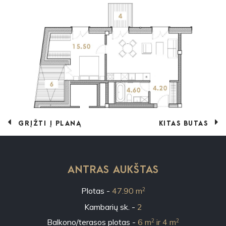
GRĮŽTI Į PLANĄ
KITAS BUTAS
ANTRAS AUKŠTAS
2
47.90 m
2
2
2
6 m
ir 4 m